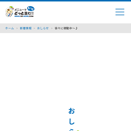
ホーム
>
新着情報
>
おしらせ
>
徐々に稼動中～♪
お
し