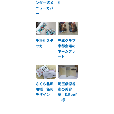
ンダー式メ
札
ニューカバ
ー
千社札ステ
守成クラブ
ッカー
京都会場の
ネームプレ
ート
さくら北夙
埼玉県深谷
川様 名刺
市の美容
デザイン
室 K.Reef
様