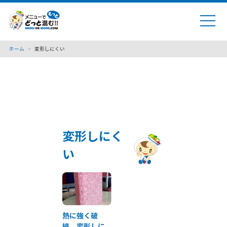
ホーム
>
変形しにくい
変形しにく
い
熱に強く破
損、変形しに