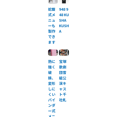
蛇腹
948 9
式メ
48 KU
ニュ
SHA
ーも
KUSH
製作
A
でき
ます
熱に
宝塚
強く
歌劇
破
団雪
損、
組公
変形
演キ
しに
ャス
くい
ト千
バイ
社札
ンダ
ー式
メニ