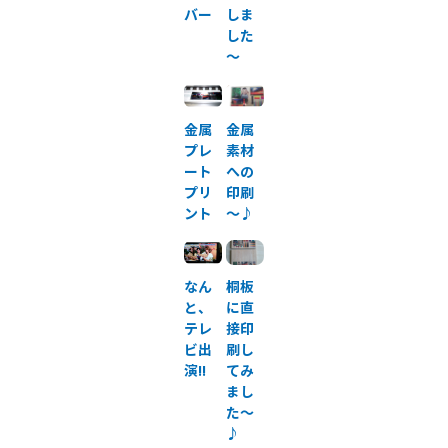
バー
しま
した
～
金属
金属
プレ
素材
ート
への
プリ
印刷
ント
～♪
なん
桐板
と、
に直
テレ
接印
ビ出
刷し
演!!
てみ
まし
た～
♪