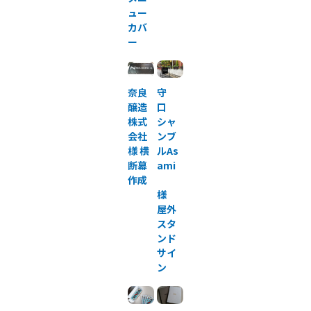
ュー
カバ
ー
奈良
守
醸造
口
株式
シャ
会社
ンブ
様 横
ルAs
断幕
ami
作成
様
屋外
スタ
ンド
サイ
ン