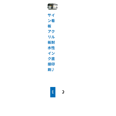
サイ
ン看
板
アク
リル
板耐
水性
イン
ク直
接印
刷♪
1
2