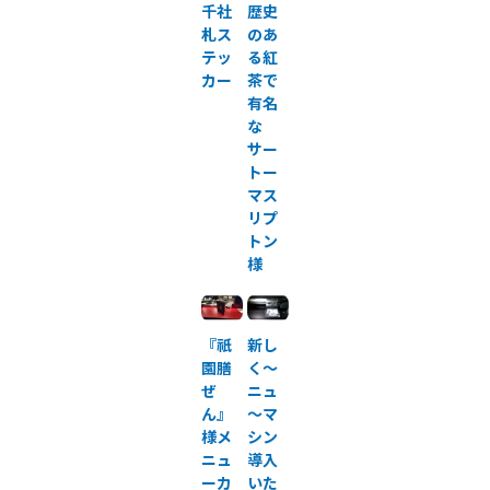
千社
歴史
札ス
のあ
テッ
る紅
カー
茶で
有名
な
サー
トー
マス
リプ
トン
様
『祇
新し
園膳
く～
ぜ
ニュ
ん』
～マ
様メ
シン
ニュ
導入
ーカ
いた