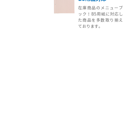
在庫商品のメニューブ
ック！B5用紙に対応し
た商品を多数取り揃え
ております。
オプションでさらに充
実！
カスタム
オプション
ページやビスの追加に
最適！
水に塗れても大丈夫！
千社札ステッカー
あなただけのオリジナ
ルステッカーに！