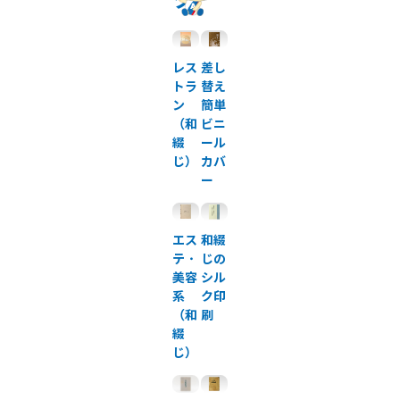
ク
レス
差し
トラ
替え
ン
簡単
（和
ビニ
綴
ール
じ）
カバ
ー
エス
和綴
テ・
じの
美容
シル
系
ク印
（和
刷
綴
じ）