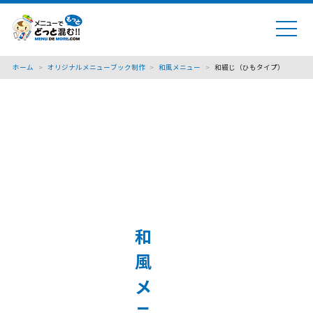
ホーム
>
オリジナルメニューブック制作
>
和風メニュー
>
和綴じ（ひもタイプ）
和
風
メ
ニ