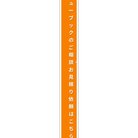
ュ
ー
ブ
ッ
ク
の
ご
相
談・
お
見
積
り
依
頼
は
こ
ち
ら