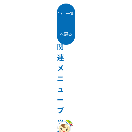
一覧
へ戻る
関
連
メ
ニ
ュ
ー
ブ
ッ