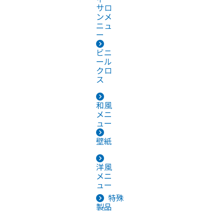
サロ
ンメ
ニュ
ー
ビニ
ール
クロ
ス
和風
メニ
ュー
壁紙
洋風
メニ
ュー
特殊
製品