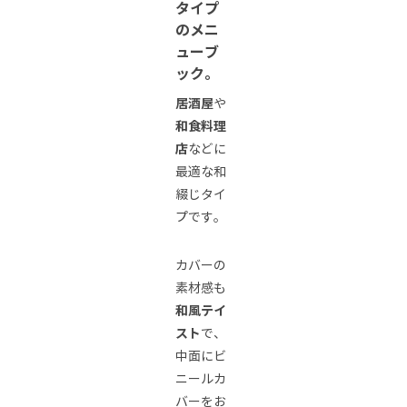
タイプ
のメニ
ューブ
ック。
居酒屋
や
和食料理
店
などに
最適な和
綴じタイ
プです。
カバーの
素材感も
和風テイ
スト
で、
中面にビ
ニールカ
バーをお