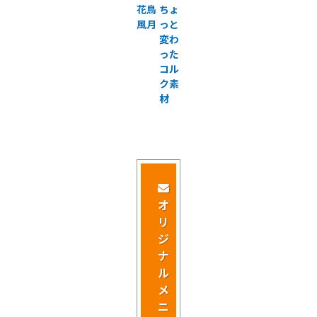
花鳥
ちょ
風月
っと
変わ
った
コル
ク素
材
オ
リ
ジ
ナ
ル
メ
ニ